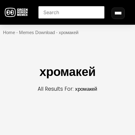
Home
-
Memes Download
-
хромакей
хромакей
All Results For: хромакей