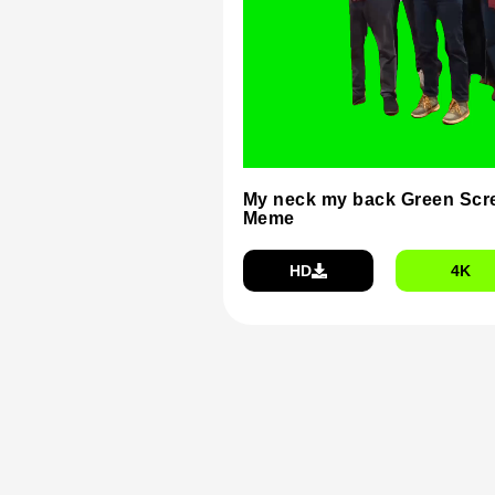
My neck my back Green Scr
Meme
HD
4K