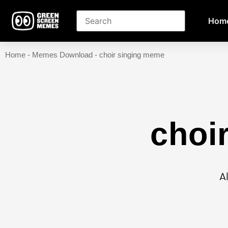
Hom
Home
-
Memes Download
-
choir singing meme
choi
A